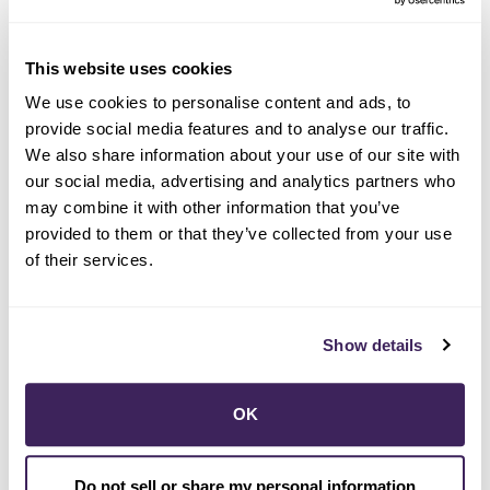
La dirección de instalación debe ser una cuenta
SCP.
Los clientes inscritos en los programas de
This website uses cookies
descuento
CARE o FERA
en sus facturas son
We use cookies to personalise content and ads, to
elegibles para recibir un reembolso del 50 % del
provide social media features and to analyse our traffic.
costo del proyecto, después de aplicar todos los
We also share information about your use of our site with
demás reembolsos (sin exceder los $10,000
our social media, advertising and analytics partners who
dólares).
may combine it with other information that you’ve
provided to them or that they’ve collected from your use
Los reembolsos de SCP no deben exceder el
of their services.
costo total del proyecto cuando se combinan
con otros reembolsos.
Las nuevas construcciones no son elegibles, con
Show details
la excepción de las reconstrucciones causadas
por incendios.
Los clientes pueden optar por asignar $25 de su
OK
reembolso a un socio comunitario de su
elección. La información personal no se
Do not sell or share my personal information