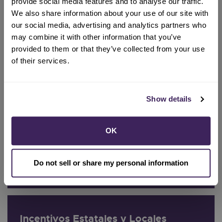
provide social media features and to analyse our traffic.
We also share information about your use of our site with
our social media, advertising and analytics partners who
may combine it with other information that you’ve
provided to them or that they’ve collected from your use
SCP Rewards
of their services.
Reciba reembolsos por mejoras en cocina,
calefacción, calentamiento de agua y termostatos
inteligentes.
Lee Mas
→
Show details
OK
Clientes de energía solar
Apoyo a los clientes en varios programas de
Do not sell or share my personal information
facturación de energía solar.
Lee Mas
→
Incentivos Estatales y Locales