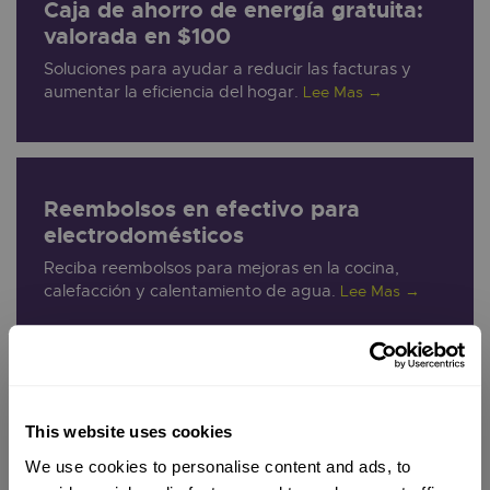
Caja de ahorro de energía gratuita:
valorada en $100
Soluciones para ayudar a reducir las facturas y
aumentar la eficiencia del hogar.
Lee Mas
→
Reembolsos en efectivo para
electrodomésticos
Reciba reembolsos para mejoras en la cocina,
calefacción y calentamiento de agua.
Lee Mas
→
SCP Home Thermostat Upgrade
This website uses cookies
termostato inteligente gratis con instalación en el
hogar, sin costo para los clientes de CARE y FERA.
We use cookies to personalise content and ads, to
Lee Mas
→