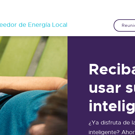
eedor de Energía Local
Reuni
Recib
usar 
inteli
¿Ya disfruta de 
inteligente? Aho