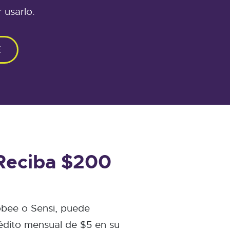
 usarlo.
E
 Reciba $200
obee o Sensi, puede
édito mensual de $5 en su