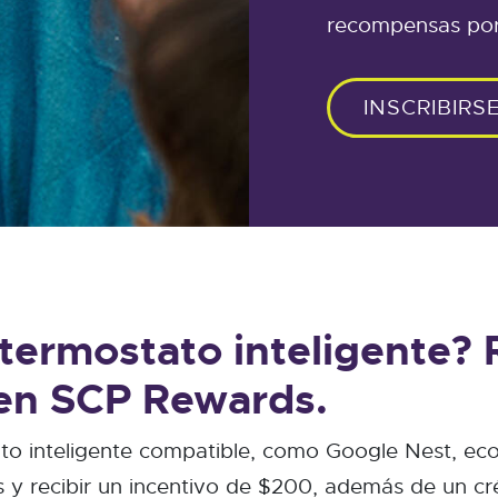
recompensas por
INSCRIBIRS
 termostato inteligente?
r en SCP Rewards.
to inteligente compatible, como Google Nest, ec
 y recibir un incentivo de $200, además de un cr