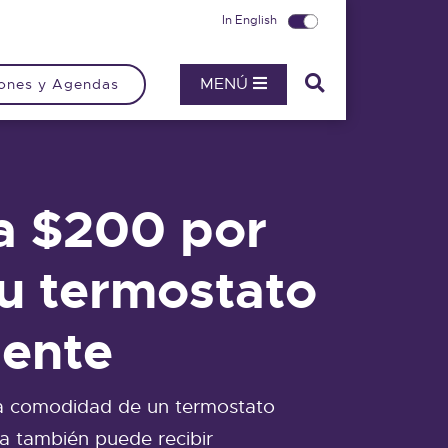
In English
MENÚ
ones y Agendas
a $200 por
su termostato
gente
la comodidad de un termostato
ra también puede recibir